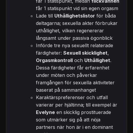
får 1 statispunkt, medan
flickvännen
får 1 statispunkt vid sin egen orgasm
Lade till
Uthållighetslistor
för båda
deltagarna; sexuella akter förbrukar
uthållighet, vilken regenererar
långsamt under passiva ögonblick
Införde tre nya sexuellt relaterade
färdigheter:
Sexuell skicklighet
,
Orgasmkontroll
och
Uthållighet
.
Dessa färdigheter får erfarenhet
under möten och påverkar
framgången för sexuella aktiviteter
baserat på sammanhanget
Karaktärspreferenser och utfall
varierar per hjältinna; till exempel är
Evelyne
en skicklig prostituerade
som utmärker sig på att nöja
partners när hon är i en dominant