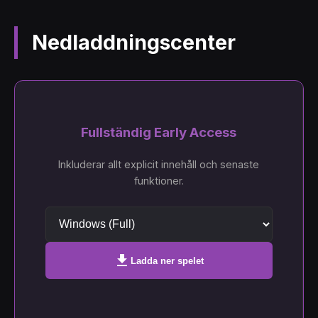
Nedladdningscenter
Fullständig Early Access
Inkluderar allt explicit innehåll och senaste
funktioner.
download
Ladda ner spelet