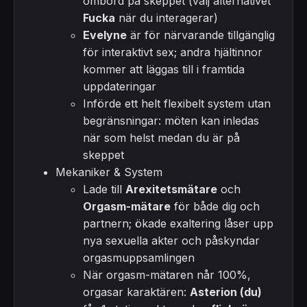
ombord på skeppet (välj alternativet
Fucka
när du interagerar)
Evelyne
är för närvarande tillgänglig
för interaktivt sex; andra hjältinnor
kommer att läggas till i framtida
uppdateringar
Införde ett helt flexibelt system utan
begränsningar: möten kan inledas
när som helst medan du är på
skeppet
Mekaniker & System
Lade till
Arexitetsmätare
och
Orgasm-mätare
för både dig och
partnern; ökade exaltering låser upp
nya sexuella akter och påskyndar
orgasmuppsamlingen
När orgasm-mätaren når 100%,
orgasar karaktären:
Asterion (du)