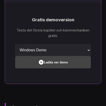
Gratis demoversion
Testa det första kapitlet och kärnmechaniken
gratis.
play_circle_filled
Ladda ner demo