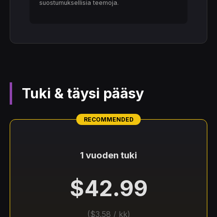
suostumuksellisia teemoja.
Tuki & täysi pääsy
1 vuoden tuki
$42.99
($3.58 / kk)