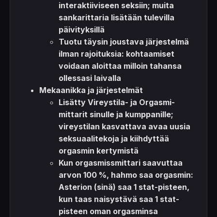
interaktiiviseen seksiin; muita
sankarittaria lisätään tulevilla
päivityksillä
Tuotu täysin joustava järjestelmä
ilman rajoituksia: kohtaamiset
voidaan aloittaa milloin tahansa
ollessasi laivalla
Mekaanikka ja järjestelmät
Lisätty
Vireystila
- ja
Orgasmi
-
mittarit sinulle ja kumppanille;
vireystilan kasvattava avaa uusia
seksuaalitekoja ja kiihdyttää
orgasmin kertymistä
Kun orgasmissmittari saavuttaa
arvon 100 %, hahmo saa orgasmin:
Asterion (sinä)
saa 1 stat-pisteen,
kun taas
naisystävä
saa 1 stat-
pisteen oman orgasminsa