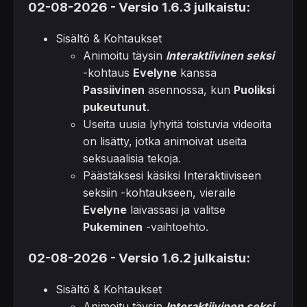
02-08-2026 - Versio 1.6.3 julkaistu:
Sisältö & Kohtaukset
Animoitu täysin
Interaktiivinen seksi
-kohtaus
Evelyne
kanssa
Passiivinen
asennossa, kun
Puoliksi
pukeutunut
.
Useita uusia lyhyitä toistuvia videoita
on lisätty, jotka animoivat useita
seksuaalisia tekoja.
Päästäksesi käsiksi Interaktiiviseen
seksiin -kohtaukseen, vieraile
Evelyne
laivassasi ja valitse
Pukeminen
-vaihtoehto.
02-08-2026 - Versio 1.6.2 julkaistu:
Sisältö & Kohtaukset
Animoitu täysin
Interaktiivinen seksi