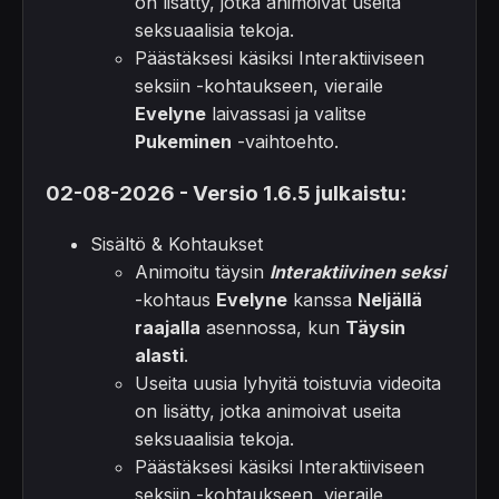
on lisätty, jotka animoivat useita
seksuaalisia tekoja.
Päästäksesi käsiksi Interaktiiviseen
seksiin -kohtaukseen, vieraile
Evelyne
laivassasi ja valitse
Pukeminen
-vaihtoehto.
02-08-2026 - Versio 1.6.5 julkaistu:
Sisältö & Kohtaukset
Animoitu täysin
Interaktiivinen seksi
-kohtaus
Evelyne
kanssa
Neljällä
raajalla
asennossa, kun
Täysin
alasti
.
Useita uusia lyhyitä toistuvia videoita
on lisätty, jotka animoivat useita
seksuaalisia tekoja.
Päästäksesi käsiksi Interaktiiviseen
seksiin -kohtaukseen, vieraile