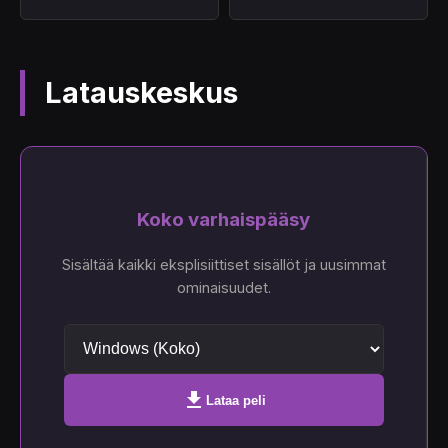
Latauskeskus
Koko varhaispääsy
Sisältää kaikki eksplisiittiset sisällöt ja uusimmat
ominaisuudet.
download
Lataa peli