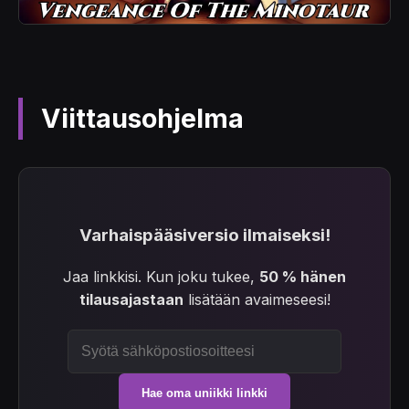
Viittausohjelma
Varhaispääsiversio ilmaiseksi!
Jaa linkkisi. Kun joku tukee,
50 % hänen
tilausajastaan
lisätään avaimeseesi!
Hae oma uniikki linkki