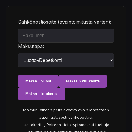
Sähköpostiosoite (avaintoimitusta varten):
Maksutapa:
Maksa 1 vuosi
Maksa 3 kuukautta
Maksa 1 kuukausi
Maksun jälkeen pelin avaava avain lähetetään
automaattisesti sähköpostiisi.
Luottokortti-, Patreon- tai kryptomaksut tuettuja.
72 tunnin palautusoikeus, ilman kysymyksiä.