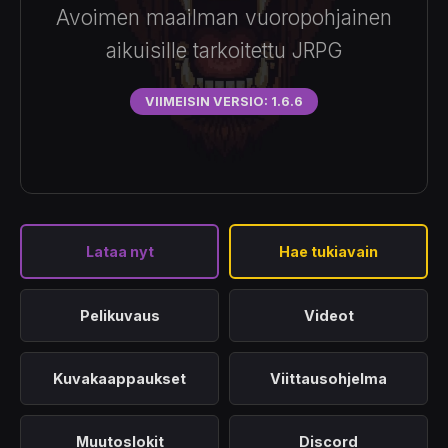
Avoimen maailman vuoropohjainen
aikuisille tarkoitettu JRPG
VIIMEISIN VERSIO: 1.6.6
Lataa nyt
Hae tukiavain
Pelikuvaus
Videot
Kuvakaappaukset
Viittausohjelma
Muutoslokit
Discord