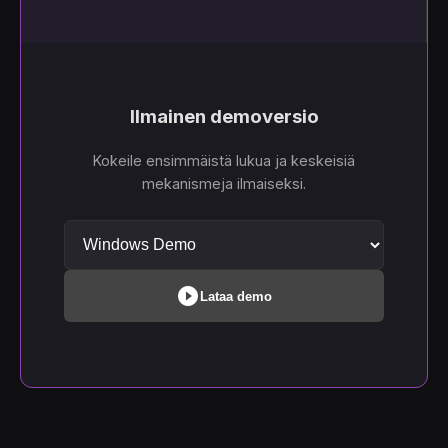
Ilmainen demoversio
Kokeile ensimmäistä lukua ja keskeisiä
mekanismeja ilmaiseksi.
play_circle_filled
Lataa demo